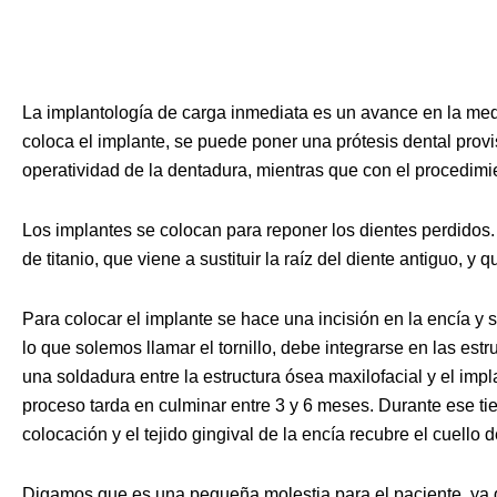
La implantología de carga inmediata es un avance en la medi
coloca el implante, se puede poner una prótesis dental provis
operatividad de la dentadura, mientras que con el procedim
Los implantes se colocan para reponer los dientes perdidos. 
de titanio, que viene a sustituir la raíz del diente antiguo, y
Para colocar el implante se hace una incisión en la encía y s
lo que solemos llamar el tornillo, debe integrarse en las est
una soldadura entre la estructura ósea maxilofacial y el impl
proceso tarda en culminar entre 3 y 6 meses. Durante ese tie
colocación y el tejido gingival de la encía recubre el cuello 
Digamos que es una pequeña molestia para el paciente, ya 