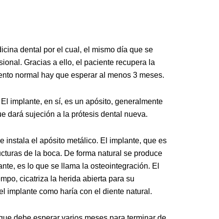
cina dental por el cual, el mismo día que se
ional. Gracias a ello, el paciente recupera la
iento normal hay que esperar al menos 3 meses.
El implante, en sí, es un apósito, generalmente
 que dará sujeción a la prótesis dental nueva.
e instala el apósito metálico. El implante, que es
ructuras de la boca. De forma natural se produce
ante, es lo que se llama la osteointegración. El
mpo, cicatriza la herida abierta para su
del implante como haría con el diente natural.
que debe esperar varios meses para terminar de