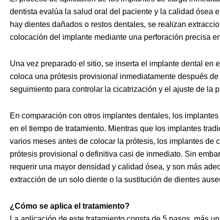
dentista evalúa la salud oral del paciente y la calidad ósea 
hay dientes dañados o restos dentales, se realizan extraccio
colocación del implante mediante una perforación precisa en
Una vez preparado el sitio, se inserta el implante dental en 
coloca una prótesis provisional inmediatamente después de 
seguimiento para controlar la cicatrización y el ajuste de la 
En comparación con otros implantes dentales, los implantes
en el tiempo de tratamiento. Mientras que los implantes trad
varios meses antes de colocar la prótesis, los implantes de
prótesis provisional o definitiva casi de inmediato. Sin emb
requerir una mayor densidad y calidad ósea, y son más ade
extracción de un solo diente o la sustitución de dientes aus
¿Cómo se aplica el tratamiento?
La aplicación de este tratamiento consta de 5 pasos, más u