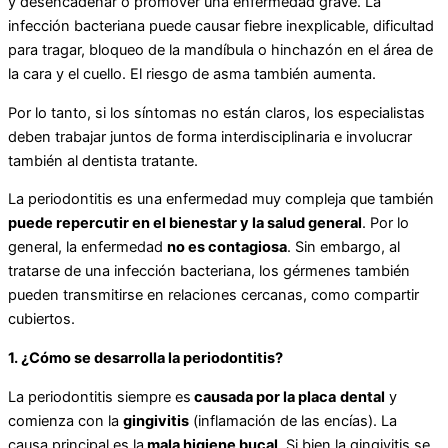
y desencadenar o promover una enfermedad grave. La
infección bacteriana puede causar fiebre inexplicable, dificultad
para tragar, bloqueo de la mandíbula o hinchazón en el área de
la cara y el cuello. El riesgo de asma también aumenta.
Por lo tanto, si los síntomas no están claros, los especialistas
deben trabajar juntos de forma interdisciplinaria e involucrar
también al dentista tratante.
La periodontitis es una enfermedad muy compleja que también
puede repercutir en el bienestar y la salud general
. Por lo
general, la enfermedad
no es contagiosa
. Sin embargo, al
tratarse de una infección bacteriana, los gérmenes también
pueden transmitirse en relaciones cercanas, como compartir
cubiertos.
1. ¿Cómo se desarrolla la periodontitis?
La periodontitis siempre es
causada por la placa
dental
y
comienza con la
gingivitis
(inflamación de las encías). La
causa principal es la
mala higiene bucal
. Si bien la gingivitis se