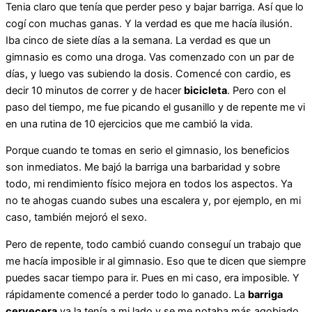
Tenia claro que tenía que perder peso y bajar barriga. Así que lo
cogí con muchas ganas. Y la verdad es que me hacía ilusión.
Iba cinco de siete días a la semana. La verdad es que un
gimnasio es como una droga. Vas comenzado con un par de
días, y luego vas subiendo la dosis. Comencé con cardio, es
decir 10 minutos de correr y de hacer
bicicleta
. Pero con el
paso del tiempo, me fue picando el gusanillo y de repente me vi
en una rutina de 10 ejercicios que me cambió la vida.
Porque cuando te tomas en serio el gimnasio, los beneficios
son inmediatos. Me bajó la barriga una barbaridad y sobre
todo, mi rendimiento físico mejora en todos los aspectos. Ya
no te ahogas cuando subes una escalera y, por ejemplo, en mi
caso, también mejoró el sexo.
Pero de repente, todo cambió cuando conseguí un trabajo que
me hacía imposible ir al gimnasio. Eso que te dicen que siempre
puedes sacar tiempo para ir. Pues en mi caso, era imposible. Y
rápidamente comencé a perder todo lo ganado. La
barriga
cervecera
ya la tenía a mi lado y se me notaba más agobiado